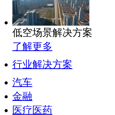
低空场景解决方案
了解更多
行业解决方案
汽车
金融
医疗医药