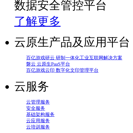
数据安全管控平台
了解更多
云原生产品及应用平台
百亿游戏研云 研制一体化工业互联网解决方案
磐云 云原生PaaS平台
百亿游戏云印 数字化文印管理平台
云服务
云管理服务
安全服务
基础架构服务
云应用服务
云培训服务