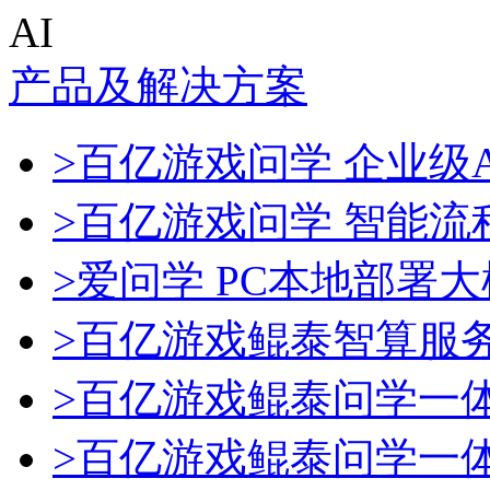
AI
产品及解决方案
>百亿游戏问学 企业级A
>百亿游戏问学 智能流
>爱问学 PC本地部署
>百亿游戏鲲泰智算服
>百亿游戏鲲泰问学一
>百亿游戏鲲泰问学一体机