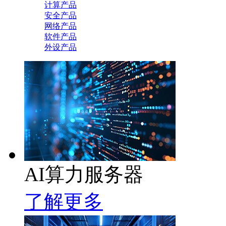
计算产品
安全产品
网络产品
软件产品
外设产品
AI算力服务器
了解更多