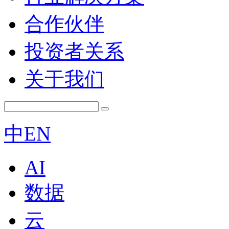
合作伙伴
投资者关系
关于我们
中
EN
AI
数据
云