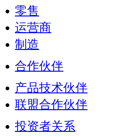
零售
运营商
制造
合作伙伴
产品技术伙伴
联盟合作伙伴
投资者关系