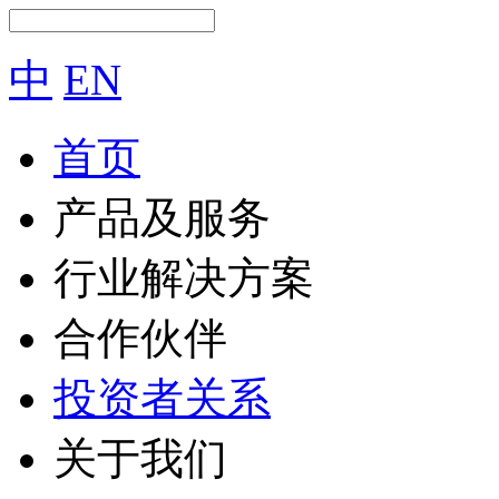
中
EN
首页
产品及服务
行业解决方案
合作伙伴
投资者关系
关于我们