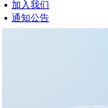
加入我们
通知公告