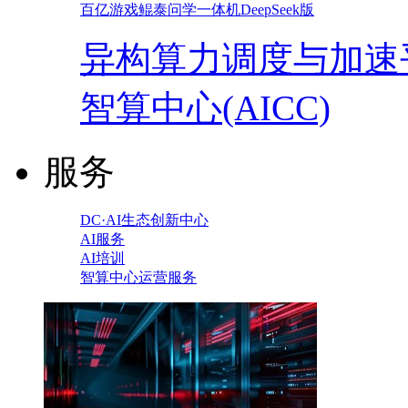
百亿游戏鲲泰问学一体机DeepSeek版
异构算力调度与加速
智算中心(AICC)
服务
DC·AI生态创新中心
AI服务
AI培训
智算中心运营服务